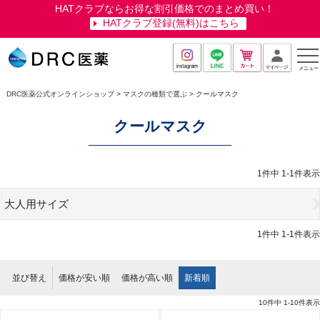
HATクラブならお得な割引価格でのまとめ買い！
ようこそ ゲスト 様
HATクラブ登録(無料)はこちら
メニュー
DRC医薬公式オンラインショップ
マスクの種類で選ぶ
クールマスク
クールマスク
1
件中
1
-
1
件表示
大人用サイズ
1
件中
1
-
1
件表示
並び替え
価格が安い順
価格が高い順
新着順
10
件中
1
-
10
件表示