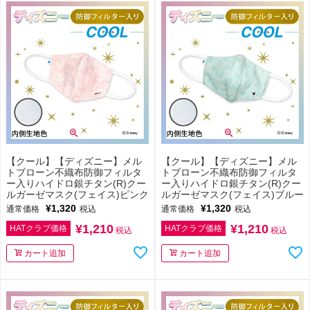
【クール】【ディズニー】メル
【クール】【ディズニー】メル
トブローン不織布防御フィルタ
トブローン不織布防御フィルタ
ー入りハイドロ銀チタン(R)クー
ー入りハイドロ銀チタン(R)クー
ルガーゼマスク(フェイス)ピンク
ルガーゼマスク(フェイス)ブルー
¥
1,320
¥
1,320
通常価格
税込
通常価格
税込
¥
1,210
¥
1,210
HATクラブ価格
HATクラブ価格
税込
税込
カート追加
カート追加