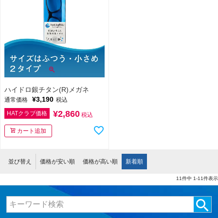
ハイドロ銀チタン(R)メガネ
¥
3,190
通常価格
税込
¥
2,860
HATクラブ価格
税込
カート追加
並び替え
価格が安い順
価格が高い順
新着順
11
件中
1
-
11
件表示