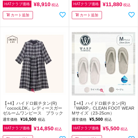
¥
8,910
¥
11,880
HATクラブ価格
HATクラブ価格
税込
税込
カート追加
カート追加
【+4】ハイドロ銀チタン(R)
【+4】ハイドロ銀チタン(R)
『cocociLDK』レディースガー
『WARP』CLEAN FOOT WEAR
ゼルームワンピース ブラック
Mサイズ（23-25cm）
¥
16,500
¥
5,500
通常価格
税込
通常価格
税込
¥
14,850
¥
5,500
HATクラブ価格
HATクラブ価格
税込
税込