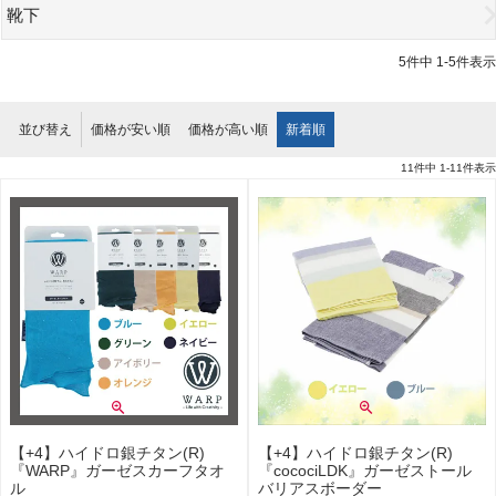
靴下
5
件中
1
-
5
件表示
並び替え
価格が安い順
価格が高い順
新着順
11
件中
1
-
11
件表示
【+4】ハイドロ銀チタン(R)
【+4】ハイドロ銀チタン(R)
『WARP』ガーゼスカーフタオ
『cocociLDK』ガーゼストール
ル
バリアスボーダー