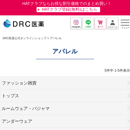
HATクラブならお得な割引価格でのまとめ買い！
ようこそ ゲスト 様
HATクラブ登録(無料)はこちら
メニュー
DRC医薬公式オンラインショップ
アパレル
アパレル
5
件中
1
-
5
件表示
ファッション雑貨
トップス
ルームウェア・パジャマ
アンダーウェア