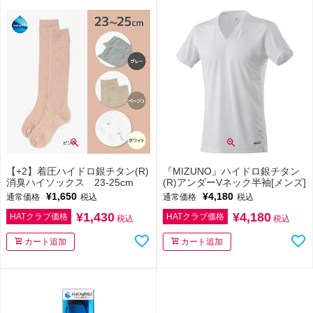
【+2】着圧ハイドロ銀チタン(R)
『MIZUNO』ハイドロ銀チタン
消臭ハイソックス 23-25cm
(R)アンダーVネック半袖[メンズ]
¥
1,650
¥
4,180
通常価格
税込
通常価格
税込
¥
1,430
¥
4,180
HATクラブ価格
HATクラブ価格
税込
税込
カート追加
カート追加