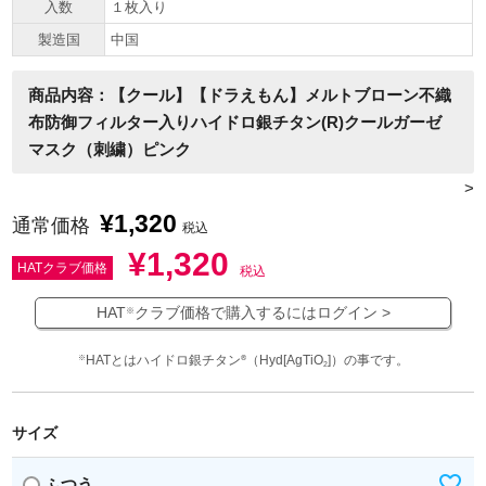
入数
１枚入り
製造国
中国
商品内容：【クール】【ドラえもん】メルトブローン不織
布防御フィルター入りハイドロ銀チタン(R)クールガーゼ
マスク（刺繍）ピンク
>
¥
1,320
通常価格
税込
¥
1,320
HATクラブ価格
税込
HAT
クラブ価格で購入するにはログイン >
※
HATとはハイドロ銀チタン
（Hyd[AgTiO
]）の事です。
※
®
2
サイズ
ふつう