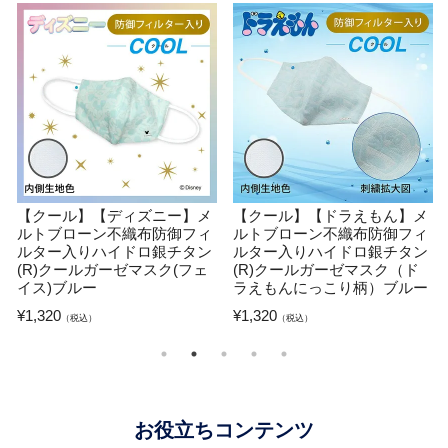
【クール】【ドラえもん】メ
【クール】【ムーミン】メル
ルトブローン不織布防御フィ
トブローン不織布防御フィル
ルター入りハイドロ銀チタン
ター入りハイドロ銀チタン
(R)クールガーゼマスク（刺
(R)クールガーゼマスク（ミ
繍）ブルー
イと花）ピンク
¥
1,320
¥
1,320
（税込）
（税込）
お役立ちコンテンツ