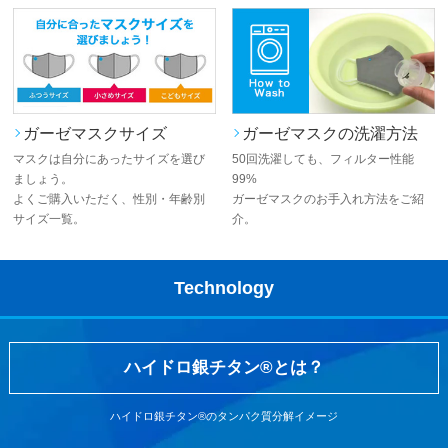
ガーゼマスクサイズ
ガーゼマスクの洗濯方法
マスクは自分にあったサイズを選び
50回洗濯しても、フィルター性能
ましょう。
99%
よくご購入いただく、性別・年齢別
ガーゼマスクのお手入れ方法をご紹
サイズ一覧。
介。
Technology
ハイドロ銀チタン®とは？
ハイドロ銀チタン®のタンパク質分解イメージ