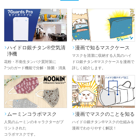
ハイドロ銀チタン®空気清
漫画で知るマスクケース
浄機
マスクを清潔に収納する人気のハイ
花粉・不衛生タンパク質対策に
ドロ銀チタン®マスクケースを漫画で
7つのガード機能で分解・除菌・消臭
詳しく紹介します。
ムーミンコラボマスク
漫画でマスクのことを知る
人気のムーミンのキャラクターがプ
ハイドロ銀チタン®マスクの仕組みを
リントされた
漫画でわかりやすく解説！
コラボマスクです。