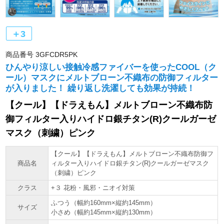
＋3
商品番号
3GFCDR5PK
ひんやり涼しい接触冷感ファイバーを使ったCOOL（ク
ール）マスクにメルトブローン不織布の防御フィルター
が入りました！ 繰り返し洗濯しても効果が持続！
【クール】【ドラえもん】メルトブローン不織布防
御フィルター入りハイドロ銀チタン(R)クールガーゼ
マスク（刺繍）ピンク
【クール】【ドラえもん】メルトブローン不織布防御フ
商品名
ィルター入りハイドロ銀チタン(R)クールガーゼマスク
（刺繍）ピンク
クラス
+３ 花粉・風邪・ニオイ対策
ふつう（幅約160mm×縦約145mm）
サイズ
小さめ（幅約145mm×縦約130mm）