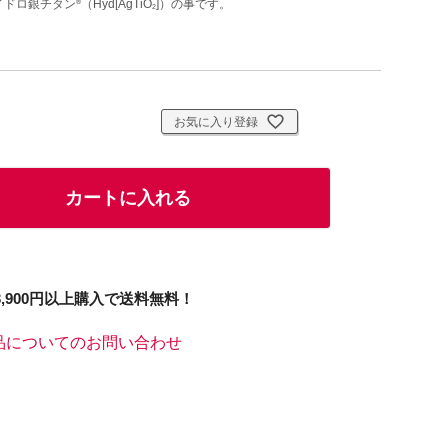
イドロ銀チタン
（Hyd[AgTiO
]）の事です。
®
2
お気に入り登録
カートに入れる
3,900円以上購入で送料無料！
品についてのお問い合わせ