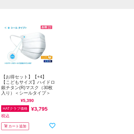
【お得セット】【+4】
【こどもサイズ】ハイドロ
銀チタン(R)マスク（30枚
入り）＜シールタイプ＞
通常価格
¥
5,390
税込
¥
3,795
HATクラブ価格
税込
カート追加