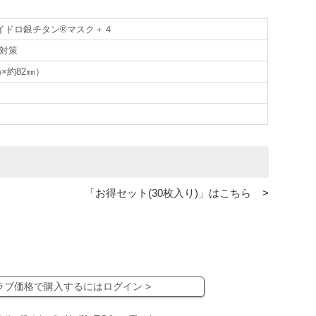
イドロ銀チタン®マスク＋４
5対策
×約82㎜）
「お得セット(30枚入り)」はこちら
>
ラブ価格で購入するにはログイン >