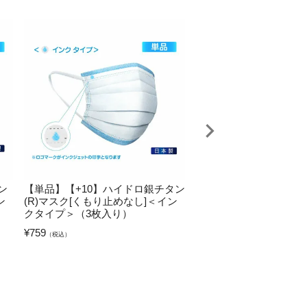
ン
【単品】【+10】ハイドロ銀チタン
【+10】ハイドロ銀チタン
ン
(R)マスク[くもり止めなし]＜イン
ーン マスクケース
クタイプ＞（3枚入り）
¥
495
（税込）
¥
759
（税込）