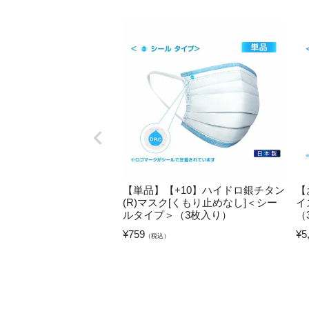
【単品】【+10】ハイドロ銀チタン
【
(R)マスク[くもり止めなし]＜シー
イ
ルタイプ＞（3枚入り）
（
¥
759
¥
5
（税込）