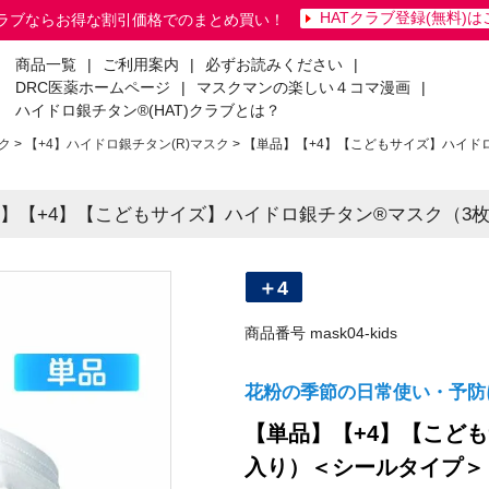
HATクラブ登録(無料)
クラブならお得な割引価格でのまとめ買い！
商品一覧
|
ご利用案内
|
必ずお読みください
|
DRC医薬ホームページ
|
マスクマンの楽しい４コマ漫画
|
ハイドロ銀チタン®(HAT)クラブとは？
ク
【+4】ハイドロ銀チタン(R)マスク
【単品】【+4】【こどもサイズ】ハイドロ
】【+4】【こどもサイズ】ハイドロ銀チタン®マスク（3
＋4
商品番号
mask04-kids
花粉の季節の日常使い・予防
【単品】【+4】【こども
入り）＜シールタイプ＞