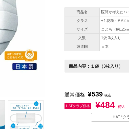
商品名
医師が考えたハ
クラス
+4 花粉・PM2.
サイズ
こども（約125㎜
入数
1袋 3枚入り
製造国
日本
商品内容：１袋（3枚入り）
¥
539
通常価格
税込
¥
484
HATクラブ価格
税込
HAT
ク
※