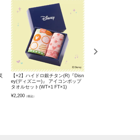
災
【+2】ハイドロ銀チタン(R)『Disn
【+4】ハイドロ銀チタン
ey(ディズニー)』 アイコンポップ
RP』CLEAN FOOT W
タオルセット(WT×1 FT×1)
ズ（25-27cm）
¥
2,200
¥
5,500
（税込）
（税込）