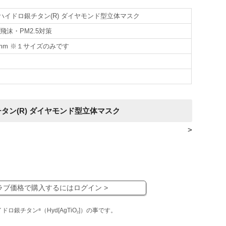
ハイドロ銀チタン(R) ダイヤモンド型立体マスク
飛沫・PM2.5対策
0mm ※１サイズのみです
タン(R) ダイヤモンド型立体マスク
>
ラブ価格で購入するにはログイン >
イドロ銀チタン
（Hyd[AgTiO
]）の事です。
®
2