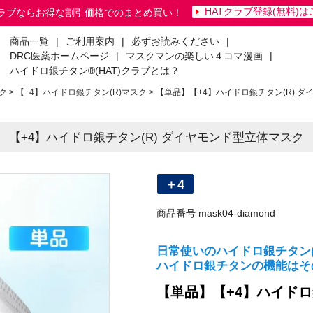
HATクラブ登録(無料)
クラブならお得な割引価格でのまとめ買い！
商品一覧
|
ご利用案内
|
必ずお読みください
|
DRC医薬ホームページ
|
マスクマンの楽しい４コマ漫画
|
ハイドロ銀チタン®(HAT)クラブとは？
ク
【+4】ハイドロ銀チタン(R)マスク
【単品】【+4】ハイドロ銀チタン(R) 
【+4】ハイドロ銀チタン(R) ダイヤモンド型立体マスク
＋4
商品番号
mask04-diamond
日常使いのハイドロ銀チタン
ハイドロ銀チタンの機能はそ
【単品】【+4】ハイドロ