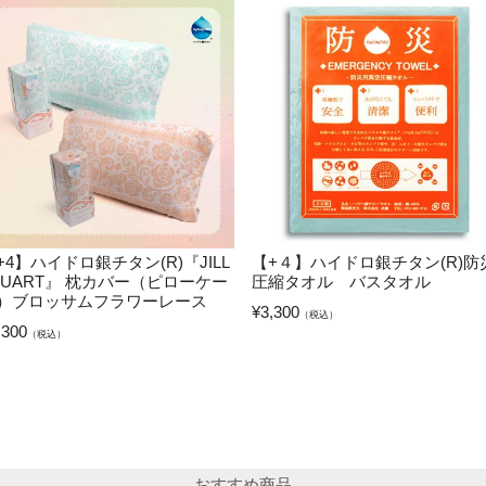
+4】ハイドロ銀チタン(R)『JILL
【+４】ハイドロ銀チタン(R)防
TUART』 枕カバー（ピローケー
圧縮タオル バスタオル
）ブロッサムフラワーレース
¥
3,300
（税込）
,300
（税込）
おすすめ商品