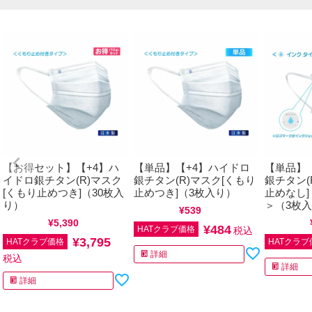
【お得セット】【+4】ハ
【単品】【+4】ハイドロ
【単品】
イドロ銀チタン(R)マスク
銀チタン(R)マスク[くもり
銀チタン(
[くもり止めつき]（30枚入
止めつき]（3枚入り）
止めなし
り）
＞（3枚
通常価格
¥
539
税込
通常価格
¥
5,390
税込
通常価格
¥
484
HATクラブ価格
税込
¥
3,795
HATクラブ価格
HATクラブ
詳細
税込
詳細
詳細