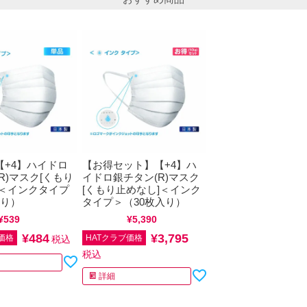
【+4】ハイドロ
【お得セット】【+4】ハ
R)マスク[くもり
イドロ銀チタン(R)マスク
]＜インクタイプ
[くもり止めなし]＜インク
入り）
タイプ＞（30枚入り）
¥
539
税込
通常価格
¥
5,390
税込
¥
484
¥
3,795
価格
HATクラブ価格
税込
税込
詳細