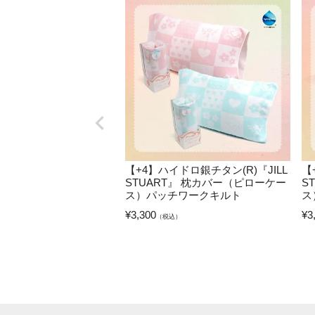
【+4】ハイドロ銀チタン(R)『JILL
【
STUART』 枕カバー（ピローケー
S
ス）パッチワークキルト
ス
¥
3,300
¥
3
（税込）