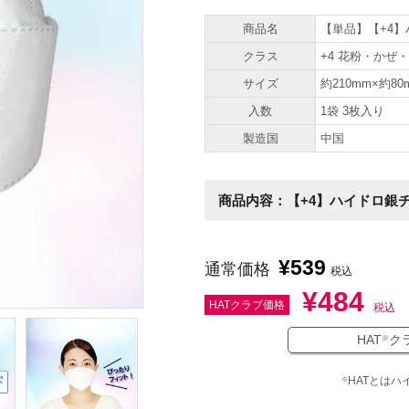
商品名
【単品】【+4】
クラス
+4 花粉・かぜ・
サイズ
約210mm×約8
入数
1袋 3枚入り
製造国
中国
商品内容：【+4】ハイドロ銀チ
¥
539
通常価格
税込
¥
484
HATクラブ価格
税込
HAT
ク
※
HATとはハ
※