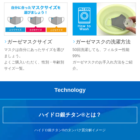
ガーゼマスクサイズ
ガーゼマスクの洗濯方法
マスクは自分にあったサイズを選び
50回洗濯しても、フィルター性能
ましょう。
99%
よくご購入いただく、性別・年齢別
ガーゼマスクのお手入れ方法をご紹
サイズ一覧。
介。
Technology
ハイドロ銀チタン®とは？
ハイドロ銀チタン®のタンパク質分解イメージ