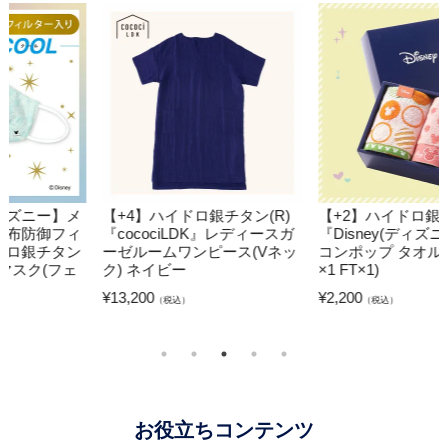
【+4】ハイドロ銀チタン(R)
【+2】ハイドロ銀チタン(R)
『cocociLDK』レディースガ
『Disney(ディズニー)』 アイ
ーゼルームワンピース(Vネッ
コンポップ タオルセット(WT
ク) ネイビー
×1 FT×1)
¥
13,200
¥
2,200
（税込）
（税込）
お役立ちコンテンツ