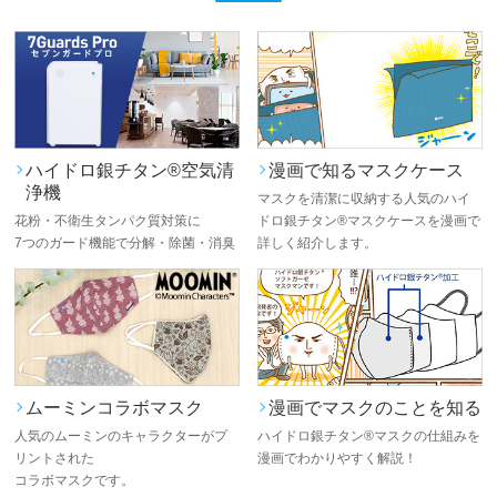
ハイドロ銀チタン®空気清
漫画で知るマスクケース
浄機
マスクを清潔に収納する人気のハイ
花粉・不衛生タンパク質対策に
ドロ銀チタン®マスクケースを漫画で
7つのガード機能で分解・除菌・消臭
詳しく紹介します。
ムーミンコラボマスク
漫画でマスクのことを知る
人気のムーミンのキャラクターがプ
ハイドロ銀チタン®マスクの仕組みを
リントされた
漫画でわかりやすく解説！
コラボマスクです。