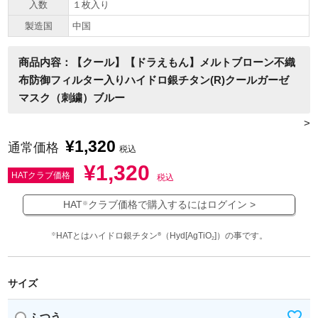
入数
１枚入り
製造国
中国
商品内容：【クール】【ドラえもん】メルトブローン不織
布防御フィルター入りハイドロ銀チタン(R)クールガーゼ
マスク（刺繍）ブルー
>
¥
1,320
通常価格
税込
¥
1,320
HATクラブ価格
税込
HAT
クラブ価格で購入するにはログイン >
※
HATとはハイドロ銀チタン
（Hyd[AgTiO
]）の事です。
※
®
2
サイズ
ふつう