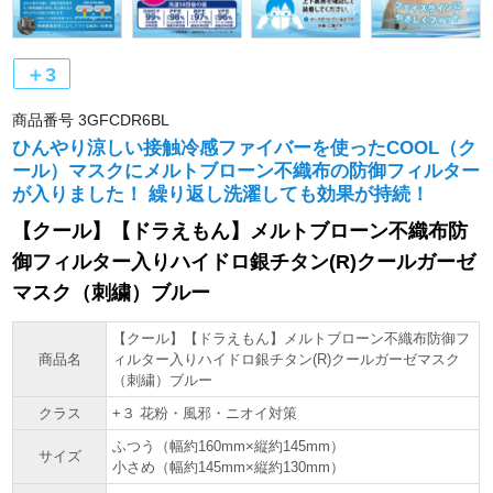
＋3
商品番号
3GFCDR6BL
ひんやり涼しい接触冷感ファイバーを使ったCOOL（ク
ール）マスクにメルトブローン不織布の防御フィルター
が入りました！ 繰り返し洗濯しても効果が持続！
【クール】【ドラえもん】メルトブローン不織布防
御フィルター入りハイドロ銀チタン(R)クールガーゼ
マスク（刺繍）ブルー
【クール】【ドラえもん】メルトブローン不織布防御フ
商品名
ィルター入りハイドロ銀チタン(R)クールガーゼマスク
（刺繍）ブルー
クラス
+３ 花粉・風邪・ニオイ対策
ふつう（幅約160mm×縦約145mm）
サイズ
小さめ（幅約145mm×縦約130mm）