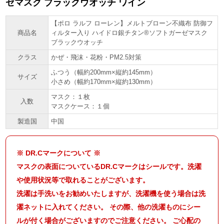
ゼマスク ブラックウオッチ ワイン
【ポロ ラルフ ローレン】メルトブローン不織布 防御フ
商品名
ィルター入り ハイドロ銀チタン®ソフトガーゼマスク
ブラックウオッチ
クラス
かぜ・飛沫・花粉・PM2.5対策
ふつう（幅約200mm×縦約145mm）
サイズ
小さめ（幅約170mm×縦約130mm）
マスク：１枚
入数
マスクケース：１個
製造国
中国
※ DR.Cマークについて ※
マスクの表面についているDR.Cマークはシールです。洗濯
や使用状況等で取れることがございます。
洗濯は手洗いをお勧めいたしますが、洗濯機を使う場合は洗
濯ネットに入れてください。 その際、他の洗濯ものにシー
ルが付く場合がございますのでご注意ください。 ご心配の