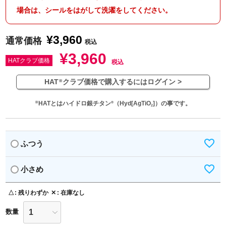
場合は、シールをはがして洗濯をしてください。
¥
3,960
通常価格
税込
¥
3,960
HATクラブ価格
税込
HAT
クラブ価格で購入するにはログイン >
※
HATとはハイドロ銀チタン
（Hyd[AgTiO
]）の事です。
※
®
2
ふつう
小さめ
△
残りわずか
✕
在庫なし