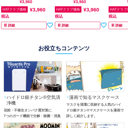
通常価格
¥
3,960
税込
通常価格
¥
3,960
税込
通常価格
¥
3,960
¥
3,960
HATクラブ価格
HATクラブ価格
HATクラブ
税込
税込
税込
詳細
詳細
詳細
お役立ちコンテンツ
ハイドロ銀チタン®空気清
漫画で知るマスクケース
浄機
マスクを清潔に収納する人気のハイ
花粉・不衛生タンパク質対策に
ドロ銀チタン®マスクケースを漫画で
7つのガード機能で分解・除菌・消臭
詳しく紹介します。