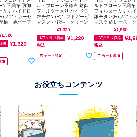
ーン不織布 防御
ルトブローン不織布 防御
ルトブローン不織布
ー入り ハイドロ
フィルター入り ハイドロ
フィルター入り ハ
R)ソフトガーゼ
銀チタン(R)ソフトガーゼ
銀チタン(R)ソフト
小花柄 薄パープ
マスク 小花柄 グリーン
マスク 総レース 
通常価格
¥
1,320
税込
通常価格
¥
1,980
税
¥
1,320
税込
¥
1,320
¥
1,9
HATクラブ価格
HATクラブ価格
¥
1,320
価格
税込
税込
カート追加
カート追加
追加
お役立ちコンテンツ