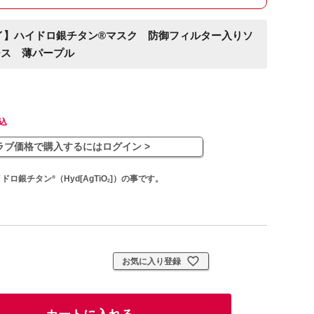
イ】ハイドロ銀チタン®マスク 防御フィルター入りソ
ース 薄パープル
込
ラブ価格で購入するにはログイン >
イドロ銀チタン
（Hyd[AgTiO
]）の事です。
®
2
お気に入り登録