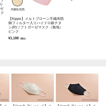
り
ーン不織布 防御フィル
ーゼ
イドロ銀チタン(R)ソ
ック
スク 小花柄 グリーン
【Kippis】メルトブローン不織布防
¥
1,320
（税込）
御フィルター入りハイドロ銀チタ
ン(R)ソフトガーゼマスク（無地）
ピンク
¥
1,188
（税込）
イ】メ
【ローラ アシュレイ】メ
【ローラ アシュレイ】メ