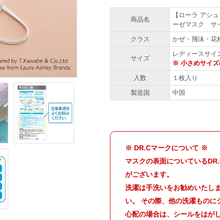
【ローラ アシ
商品名
ーゼマスク サ
クラス
かぜ・飛沫・花粉
レディースサイズ
サイズ
※ 小さめサイズ
入数
１枚入り
製造国
中国
※ DR.Cマークについて ※
マスクの表面についているDR
がございます。
洗濯は手洗いをお勧めいたし
い。 その際、他の洗濯ものに
心配の場合は、シールをはが