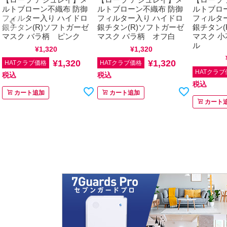
ルトブローン不織布 防御
ルトブローン不織布 防御
ルトブロ
フィルター入り ハイドロ
フィルター入り ハイドロ
フィルタ
銀チタン(R)ソフトガーゼ
銀チタン(R)ソフトガーゼ
銀チタン(
マスク バラ柄 ピンク
マスク バラ柄 オフ白
マスク 
ル
通常価格
¥
1,320
税込
通常価格
¥
1,320
税込
通常価格
¥
1,320
¥
1,320
HATクラブ価格
HATクラブ価格
HATクラブ
税込
税込
税込
カート追加
カート追加
カート