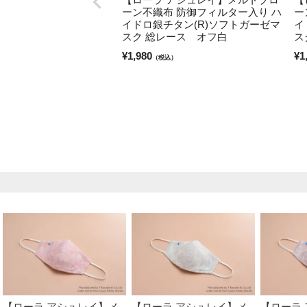
ーン不織布 防御フィルター入り ハ
ー
イドロ銀チタン(R)ソフトガーゼマ
イ
スク 総レース オフ白
ス
¥
1,980
¥
1
（税込）
【ローラ アシュレイ】メ
【ローラ アシュレイ】メ
【ローラ