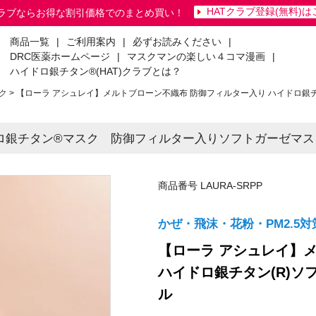
HATクラブ登録(無料)
クラブならお得な割引価格でのまとめ買い！
商品一覧
|
ご利用案内
|
必ずお読みください
|
DRC医薬ホームページ
|
マスクマンの楽しい４コマ漫画
|
ハイドロ銀チタン®(HAT)クラブとは？
ク
【ローラ アシュレイ】メルトブローン不織布 防御フィルター入り ハイドロ銀チ
ロ銀チタン®マスク 防御フィルター入りソフトガーゼマ
商品番号
LAURA-SRPP
かぜ・飛沫・花粉・PM2.5対
【ローラ アシュレイ】
ハイドロ銀チタン(R)ソ
ル