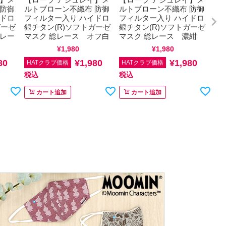
 防御
ルトブローン不織布 防御
ルトブローン不織布 防御
イドロ
フィルター入り ハイドロ
フィルター入り ハイドロ
ガーゼ
銀チタン(R)ソフトガーゼ
銀チタン(R)ソフトガーゼ
グレー
マスク 総レース オフ白
マスク 総レース 濃紺
込
通常価格
¥
1,980
税込
通常価格
¥
1,980
税込
80
¥
1,980
¥
1,980
HATクラブ価格
HATクラブ価格
税込
税込
カート追加
カート追加