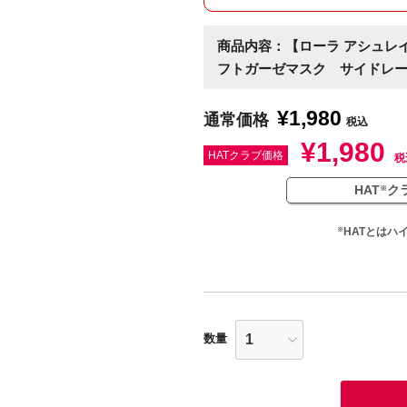
商品内容：【ローラ アシュレ
フトガーゼマスク サイドレ
¥
1,980
通常価格
税込
¥
1,980
HATクラブ価格
税
HAT
ク
※
HATとはハ
※