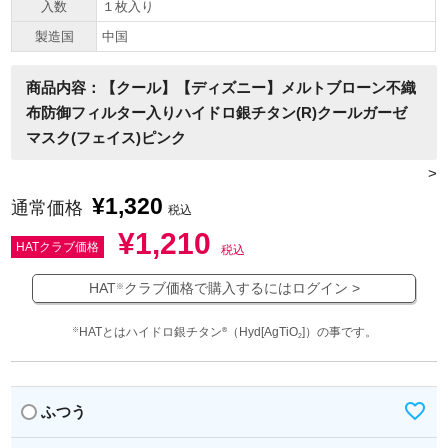
入数
１枚入り
製造国
中国
商品内容：【クール】【ディズニー】メルトブローン不織
布防御フィルター入りハイドロ銀チタン(R)クールガーゼ
マスク(フェイス)ピンク
>
¥
1,320
通常価格
税込
¥
1,210
HATクラブ価格
税込
HAT
クラブ価格で購入するにはログイン >
※
HATとはハイドロ銀チタン
（Hyd[AgTiO
]）の事です。
※
®
2
ふつう