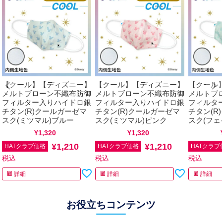
【クール】【ディズニー】
【クール】【ディズニー】
【クール
メルトブローン不織布防御
メルトブローン不織布防御
メルトブ
フィルター入りハイドロ銀
フィルター入りハイドロ銀
フィルタ
チタン(R)クールガーゼマ
チタン(R)クールガーゼマ
チタン(R
スク(ミツマル)ブルー
スク(ミツマル)ピンク
スク(フェ
通常価格
¥
1,320
税込
通常価格
¥
1,320
税込
通常価格
¥
1,210
¥
1,210
HATクラブ価格
HATクラブ価格
HATクラブ
税込
税込
税込
詳細
詳細
詳細
お役立ちコンテンツ