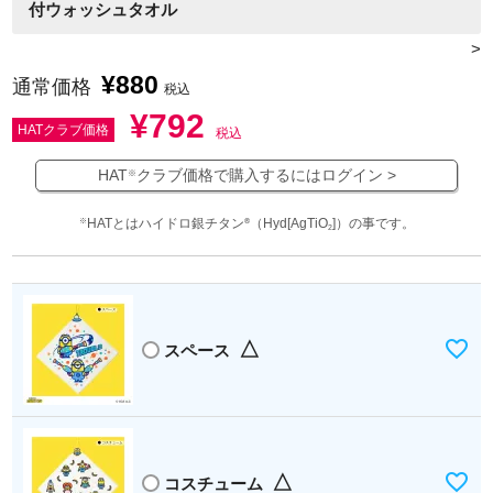
付ウォッシュタオル
>
¥
880
通常価格
税込
¥
792
HATクラブ価格
税込
HAT
クラブ価格で購入するにはログイン >
※
HATとはハイドロ銀チタン
（Hyd[AgTiO
]）の事です。
※
®
2
△
スペース
△
コスチューム