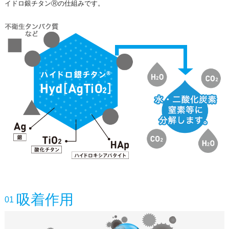
イドロ銀チタンⓇの仕組みです。
吸着作用
01