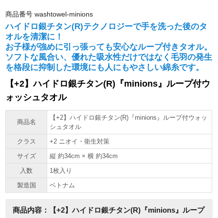
商品番号
washtowel-minions
ハイドロ銀チタン(R)テクノロジーで手を洗った後のタ
オルを清潔に！
お子様が強めに引っ張っても安心なループ付きタオル。
ソフトな風合い、優れた吸水性だけではなく毛羽の発生
を格段に抑制した環境にも人にもやさしい綿糸です。
【+2】ハイドロ銀チタン(R)『minions』ループ付ウ
ォッシュタオル
【+2】ハイドロ銀チタン(R)『minions』ループ付ウォッ
商品名
シュタオル
クラス
+2 ニオイ・衛生対策
サイズ
縦 約34cm × 横 約34cm
入数
1枚入り
製造国
ベトナム
商品内容：【+2】ハイドロ銀チタン(R)『minions』ループ