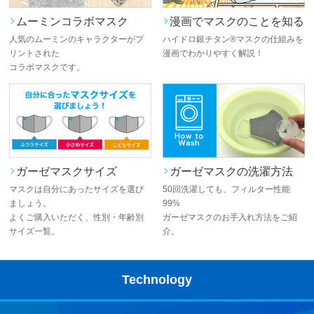
ムーミンコラボマスク
漫画でマスクのことを知る
人気のムーミンのキャラクターがプ
ハイドロ銀チタン®マスクの仕組みを
リントされた
漫画でわかりやすく解説！
コラボマスクです。
ガーゼマスクサイズ
ガーゼマスクの洗濯方法
マスクは自分にあったサイズを選び
50回洗濯しても、フィルター性能
ましょう。
99%
よくご購入いただく、性別・年齢別
ガーゼマスクのお手入れ方法をご紹
サイズ一覧。
介。
Technology