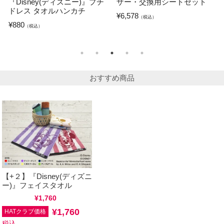
『Disney(ディズニー)』プチ
ザー・交換用シートセット
ドレス タオルハンカチ
¥
6,578
（税込）
¥
880
（税込）
おすすめ商品
【+２】『Disney(ディズニ
ー)』フェイスタオル
通常価格
¥
1,760
税込
¥
1,760
HATクラブ価格
税込