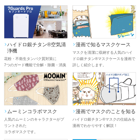
ハイドロ銀チタン®空気清
漫画で知るマスクケース
浄機
マスクを清潔に収納する人気のハイ
花粉・不衛生タンパク質対策に
ドロ銀チタン®マスクケースを漫画で
7つのガード機能で分解・除菌・消臭
詳しく紹介します。
ムーミンコラボマスク
漫画でマスクのことを知る
人気のムーミンのキャラクターがプ
ハイドロ銀チタン®マスクの仕組みを
リントされた
漫画でわかりやすく解説！
コラボマスクです。