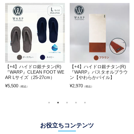
【+2】ハイドロ銀チタン(R)
【+4】ハイドロ銀チタン(R)
『Disney(ディズニー)』パタ
『WARP』バスマット
ーン フェイスタオル
¥
3,960
（税込）
¥
1,760
（税込）
お役立ちコンテンツ