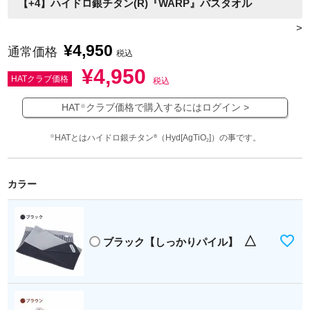
【+4】ハイドロ銀チタン(R)『WARP』バスタオル
>
¥
4,950
通常価格
税込
¥
4,950
HATクラブ価格
税込
HAT
クラブ価格で購入するにはログイン >
※
HATとはハイドロ銀チタン
（Hyd[AgTiO
]）の事です。
※
®
2
カラー
△
ブラック【しっかりパイル】