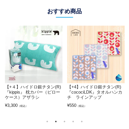
おすすめ商品
【＋2】ハイドロ銀チタン(R)
【+４】ハイドロ銀チタン(R)
『Miracle Clean』タオルハン
キッチンタオル パイルボーダ
カチ フィーユ
ー
¥
660
¥
1,100
（税込）
（税込）