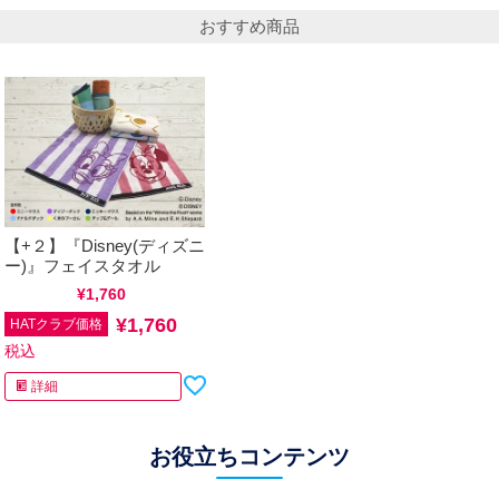
おすすめ商品
【+２】『Disney(ディズニ
ー)』フェイスタオル
通常価格
¥
1,760
税込
¥
1,760
HATクラブ価格
税込
詳細
お役立ちコンテンツ