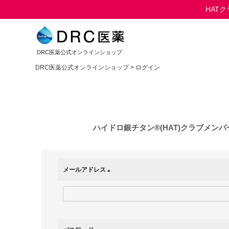
HAT
□ プライバシーポリシー
□ 特定商取引法に基づく表示
DRC医薬公式オンラインショップ
□ ハイドロ銀チタン®(HAT)クラブとは？
DRC医薬公式オンラインショップ
ログイン
ハイドロ銀チタン®(HAT)クラブメン
メールアドレス
(
必
須
)