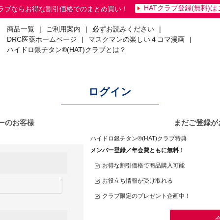
HATクラブ登録(無料)
クラブならお得な割引価格でのまとめ買い！
商品一覧
|
ご利用案内
|
必ずお読みください
|
DRC医薬ホームページ
|
マスクマンの楽しい４コマ漫画
|
ハイドロ銀チタン®(HAT)クラブとは？
ログイン
バーのお客様
まだご登録が
ハイドロ銀チタン®(HAT)クラブ特典
メンバー登録／年会費ともに無料！
お得な割引価格で商品購入可能
お役立ち情報が受け取れる
クラブ限定のプレゼント企画中！